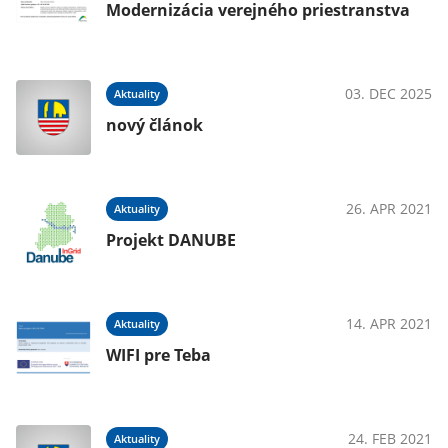
Modernizácia verejného priestranstva
020
03. DEC 2025
Aktuality
nový článok
020
26. APR 2021
Aktuality
Projekt DANUBE
020
14. APR 2021
Aktuality
WIFI pre Teba
020
24. FEB 2021
Aktuality