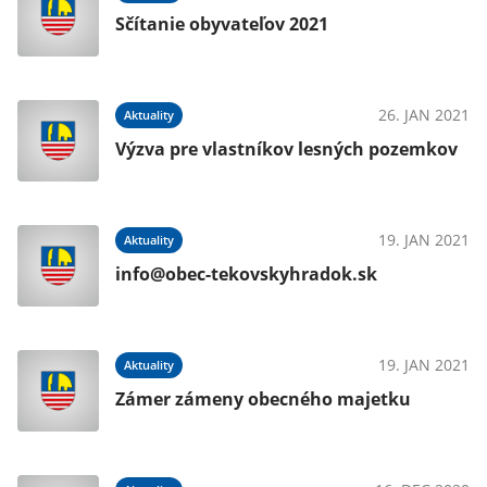
Sčítanie obyvateľov 2021
020
26. JAN 2021
Aktuality
Výzva pre vlastníkov lesných pozemkov
019
19. JAN 2021
Aktuality
info@obec-tekovskyhradok.sk
019
19. JAN 2021
Aktuality
Zámer zámeny obecného majetku