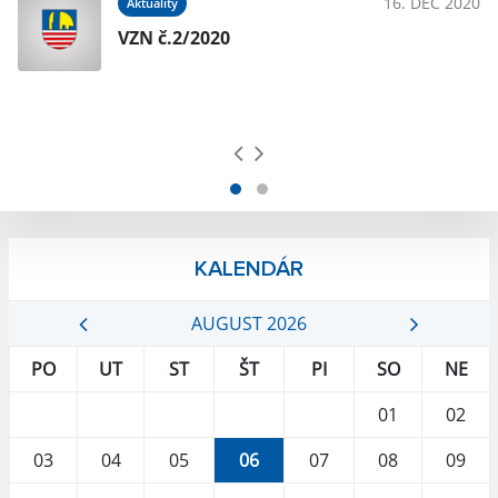
018
16. DEC 2020
Aktuality
VZN č.2/2020
KALENDÁR
AUGUST 2026
PO
UT
ST
ŠT
PI
SO
NE
01
02
03
04
05
06
07
08
09