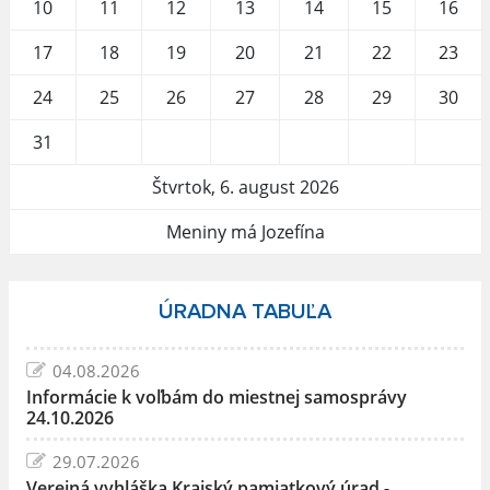
10
11
12
13
14
15
16
17
18
19
20
21
22
23
24
25
26
27
28
29
30
31
Štvrtok, 6. august 2026
Meniny má Jozefína
ÚRADNA TABUĽA
04.08.2026
Informácie k voľbám do miestnej samosprávy
24.10.2026
29.07.2026
Verejná vyhláška Krajský pamiatkový úrad -