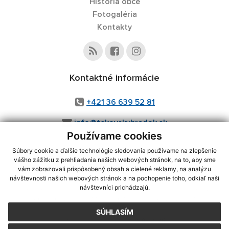
História obce
Fotogaléria
Kontakty
Kontaktné informácie
+421 36 639 52 81
info@tekovskyhradok.sk
Používame cookies
Súbory cookie a ďalšie technológie sledovania používame na zlepšenie
vášho zážitku z prehliadania našich webových stránok, na to, aby sme
využite možnosť získavania aktuálnych informácií s využitím RSS
,
vám zobrazovali prispôsobený obsah a cielené reklamy, na analýzu
CMS systém (redakčný) systém ECHELON 2,
Mapa stránok
,
web portál
,
návštevnosti našich webových stránok a na pochopenie toho, odkiaľ naši
návštevníci prichádzajú.
webhosting
,
webex.digital, s.r.o.
,
domény
,
registrácia domény
,
spoločnosť webex.digital, s.r.o.
,
technický prevádzkovateľ
SÚHLASÍM
Posledná aktualizácia:
04.08.2026