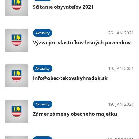
Sčítanie obyvateľov 2021
020
26. JAN 2021
Aktuality
Výzva pre vlastníkov lesných pozemkov
019
19. JAN 2021
Aktuality
info@obec-tekovskyhradok.sk
019
19. JAN 2021
Aktuality
Zámer zámeny obecného majetku