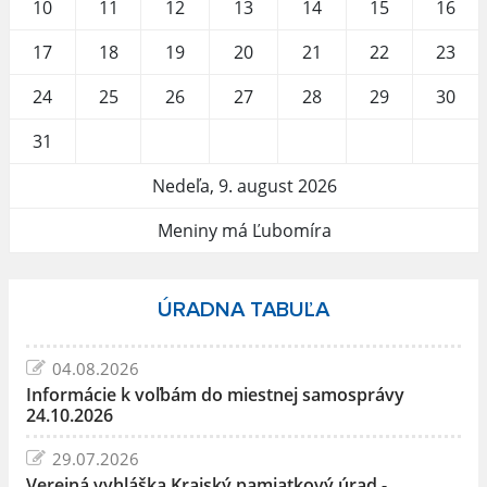
10
11
12
13
14
15
16
17
18
19
20
21
22
23
24
25
26
27
28
29
30
31
Nedeľa, 9. august 2026
Meniny má Ľubomíra
ÚRADNA TABUĽA
04.08.2026
Informácie k voľbám do miestnej samosprávy
24.10.2026
29.07.2026
Verejná vyhláška Krajský pamiatkový úrad -