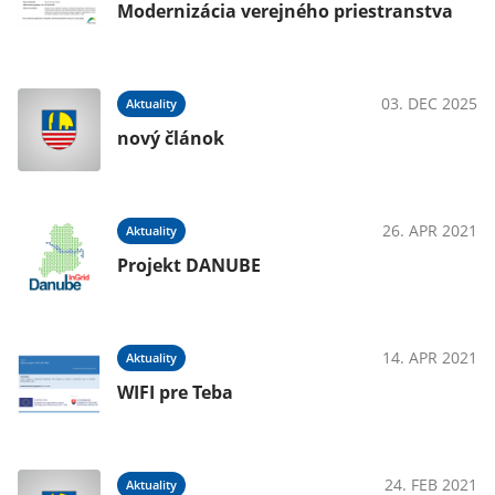
Modernizácia verejného priestranstva
020
03. DEC 2025
Aktuality
nový článok
020
26. APR 2021
Aktuality
Projekt DANUBE
020
14. APR 2021
Aktuality
WIFI pre Teba
020
24. FEB 2021
Aktuality