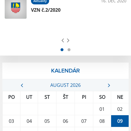
018
16. DEC 2020
Aktuality
VZN č.2/2020
KALENDÁR
AUGUST 2026
PO
UT
ST
ŠT
PI
SO
NE
01
02
03
04
05
06
07
08
09