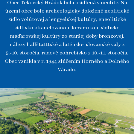
Obec Tekovský Hrádok bola osídlená v neolite. Na
území obce bolo archeologicky doložené neolitické
sídlo volútovej a lengyelskej kultúry, eneolitické
sídlisko s kanelovanou keramikou, sídlisko
maďarovskej kultúry zo staršej doby bronzovej,
nálezy hallštatttské a laténske, slovanské valy z
9.-10. storočia, radové pohrebisko z 10.-11. storočia.
Obec vznikla v r. 1944 zlúčením Horného a Dolného
Váradu.