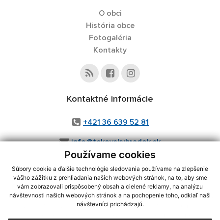
O obci
História obce
Fotogaléria
Kontakty
Kontaktné informácie
+421 36 639 52 81
info@tekovskyhradok.sk
Používame cookies
Súbory cookie a ďalšie technológie sledovania používame na zlepšenie
vášho zážitku z prehliadania našich webových stránok, na to, aby sme
využite možnosť získavania aktuálnych informácií s využitím RSS
,
vám zobrazovali prispôsobený obsah a cielené reklamy, na analýzu
CMS systém (redakčný) systém ECHELON 2,
Mapa stránok
,
web portál
,
návštevnosti našich webových stránok a na pochopenie toho, odkiaľ naši
návštevníci prichádzajú.
webhosting
,
webex.digital, s.r.o.
,
domény
,
registrácia domény
,
spoločnosť webex.digital, s.r.o.
,
technický prevádzkovateľ